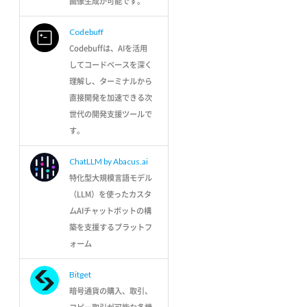
画像生成が可能です。
Codebuff
Codebuffは、AIを活用
してコードベースを深く
理解し、ターミナルから
直接開発を加速できる次
世代の開発支援ツールで
す。
ChatLLM by Abacus.ai
特化型大規模言語モデル
（LLM）を使ったカスタ
ムAIチャットボットの構
築を支援するプラットフ
ォーム
Bitget
暗号通貨の購入、取引、