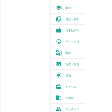
school
教育
library_books
雑誌・新聞
work
仕事効率化
child_care
子ども向け
g_translate
翻訳
photo
写真・動画
wb_sunny
天気
card_travel
トラベル
business
不動産
group
マッチング