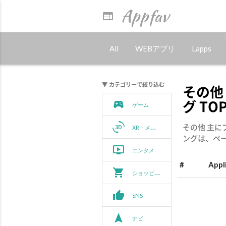
Appfav
web
All
WEBアプリ
Lapps
▼ カテゴリーで絞り込む
その他 
グ TO
sports_esports
ゲーム
3d_rotation
その他 主に
XR・メタバース
ングは、ペ
ondemand_video
エンタメ
#
Appl
shopping_cart
ショッピング
thumb_up
SNS
navigation
ナビ