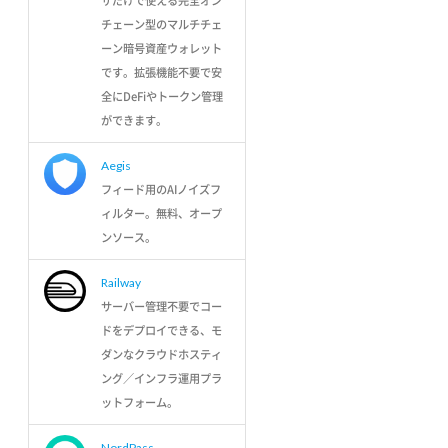
ザだけで使える完全オン
チェーン型のマルチチェ
ーン暗号資産ウォレット
です。拡張機能不要で安
全にDeFiやトークン管理
ができます。
Aegis
フィード用のAIノイズフ
ィルター。無料、オープ
ンソース。
Railway
サーバー管理不要でコー
ドをデプロイできる、モ
ダンなクラウドホスティ
ング／インフラ運用プラ
ットフォーム。
NordPass