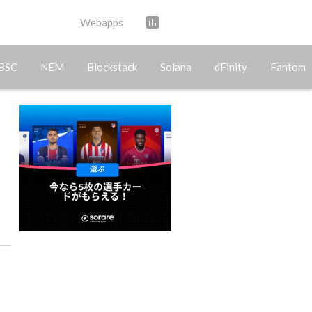
assessment
Webapps
BSC
NEM
Blockstack
Solana
dFinity
Fantom
ン