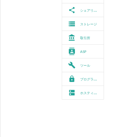
share
シェアリング
storage
ストレージ
account_balance
取引所
contacts
ASP
build
ツール
https
プログラミング
dns
ホスティング