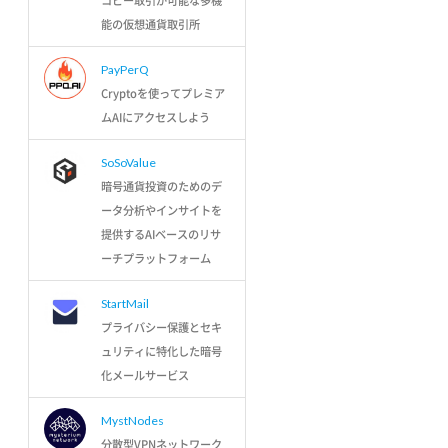
コピー取引が可能な多機
能の仮想通貨取引所
PayPerQ
Cryptoを使ってプレミア
ムAIにアクセスしよう
SoSoValue
暗号通貨投資のためのデ
ータ分析やインサイトを
提供するAIベースのリサ
ーチプラットフォーム
StartMail
プライバシー保護とセキ
ュリティに特化した暗号
化メールサービス
MystNodes
分散型VPNネットワーク