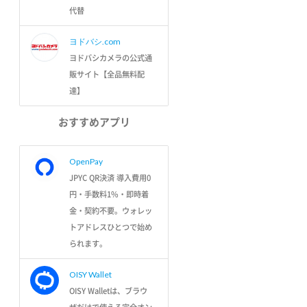
代替
ヨドバシ.com
ヨドバシカメラの公式通
販サイト【全品無料配
達】
おすすめアプリ
OpenPay
JPYC QR決済 導入費用0
円・手数料1%・即時着
金・契約不要。ウォレッ
トアドレスひとつで始め
られます。
OISY Wallet
OISY Walletは、ブラウ