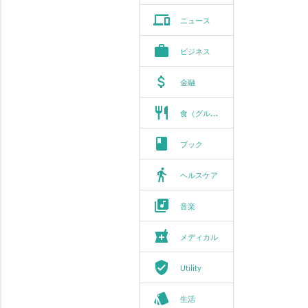
phonelink
ニュース
work
ビジネス
attach_money
金融
restaurant
食（グルメ）
book
ブック
directions_walk
ヘルスケア
library_music
音楽
local_pharmacy
メディカル
verified_user
Utility
style
生活