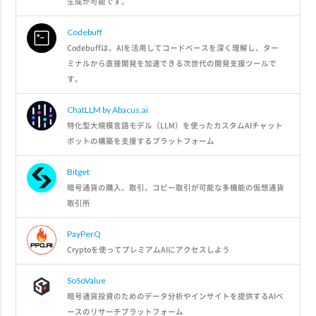
生成が可能です。
Codebuff
Codebuffは、AIを活用してコードベースを深く理解し、ター
ミナルから直接開発を加速できる次世代の開発支援ツールで
す。
ChatLLM by Abacus.ai
特化型大規模言語モデル（LLM）を使ったカスタムAIチャット
ボットの構築を支援するプラットフォーム
Bitget
暗号通貨の購入、取引、コピー取引が可能な多機能の仮想通貨
取引所
PayPerQ
Cryptoを使ってプレミアムAIにアクセスしよう
SoSoValue
暗号通貨投資のためのデータ分析やインサイトを提供するAIベ
ースのリサーチプラットフォーム