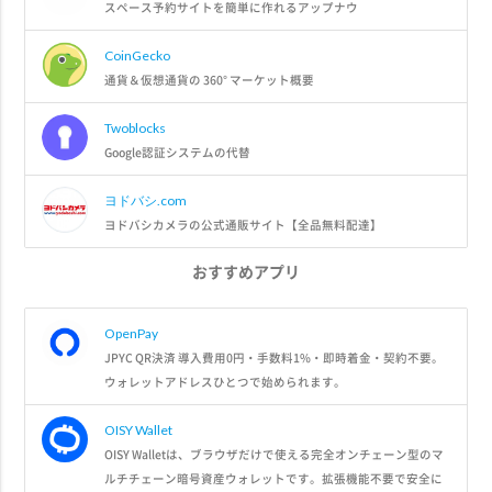
スペース予約サイトを簡単に作れるアップナウ
CoinGecko
通貨＆仮想通貨の 360° マーケット概要
Twoblocks
Google認証システムの代替
ヨドバシ.com
ヨドバシカメラの公式通販サイト【全品無料配達】
おすすめアプリ
OpenPay
JPYC QR決済 導入費用0円・手数料1%・即時着金・契約不要。
ウォレットアドレスひとつで始められます。
OISY Wallet
OISY Walletは、ブラウザだけで使える完全オンチェーン型のマ
ルチチェーン暗号資産ウォレットです。拡張機能不要で安全に