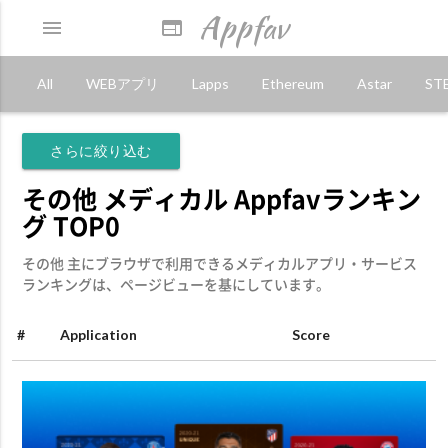
Appfav
menu
web
All
WEBアプリ
Lapps
Ethereum
Astar
ST
さらに絞り込む
その他 メディカル Appfavランキン
グ TOP0
その他 主にブラウザで利用できるメディカルアプリ・サービス
ランキングは、ページビューを基にしています。
#
Application
Score