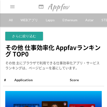
Appfav
menu
web
All
WEBアプリ
Lapps
Ethereum
Astar
ST
さらに絞り込む
その他 仕事効率化 Appfavランキン
グ TOP0
その他 主にブラウザで利用できる仕事効率化アプリ・サービス
ランキングは、ページビューを基にしています。
#
Application
Score