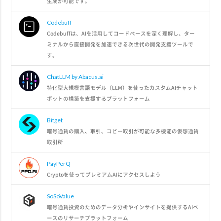
生成が可能です。
Codebuff
Codebuffは、AIを活用してコードベースを深く理解し、ター
ミナルから直接開発を加速できる次世代の開発支援ツールで
す。
ChatLLM by Abacus.ai
特化型大規模言語モデル（LLM）を使ったカスタムAIチャット
ボットの構築を支援するプラットフォーム
Bitget
暗号通貨の購入、取引、コピー取引が可能な多機能の仮想通貨
取引所
PayPerQ
Cryptoを使ってプレミアムAIにアクセスしよう
SoSoValue
暗号通貨投資のためのデータ分析やインサイトを提供するAIベ
ースのリサーチプラットフォーム