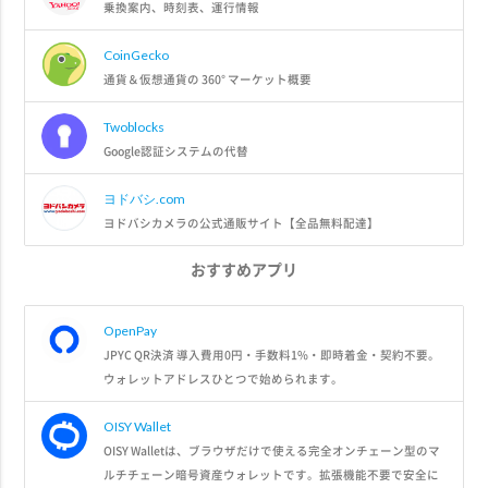
乗換案内、時刻表、運行情報
CoinGecko
通貨＆仮想通貨の 360° マーケット概要
Twoblocks
Google認証システムの代替
ヨドバシ.com
ヨドバシカメラの公式通販サイト【全品無料配達】
おすすめアプリ
OpenPay
JPYC QR決済 導入費用0円・手数料1%・即時着金・契約不要。
ウォレットアドレスひとつで始められます。
OISY Wallet
OISY Walletは、ブラウザだけで使える完全オンチェーン型のマ
ルチチェーン暗号資産ウォレットです。拡張機能不要で安全に