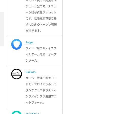
ザだけで使える完全オン
チェーン型のマルチチェ
ーン暗号資産ウォレット
です。拡張機能不要で安
全にDeFiやトークン管理
ができます。
Aegis
フィード用のAIノイズフ
ィルター。無料、オープ
ンソース。
Railway
サーバー管理不要でコー
ドをデプロイできる、モ
ダンなクラウドホスティ
ング／インフラ運用プラ
ットフォーム。
NordPass