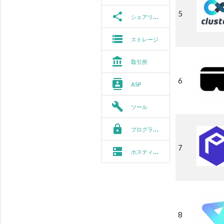
5
share
シェアリング
storage
ストレージ
account_balance
取引所
6
contacts
ASP
build
ツール
https
プログラミング
7
dns
ホスティング
8