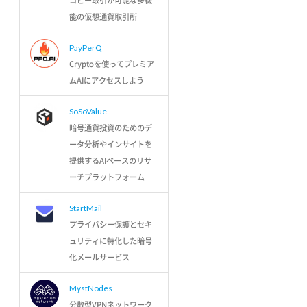
コピー取引が可能な多機
能の仮想通貨取引所
PayPerQ
Cryptoを使ってプレミア
ムAIにアクセスしよう
SoSoValue
暗号通貨投資のためのデ
ータ分析やインサイトを
提供するAIベースのリサ
ーチプラットフォーム
StartMail
プライバシー保護とセキ
ュリティに特化した暗号
化メールサービス
MystNodes
分散型VPNネットワーク