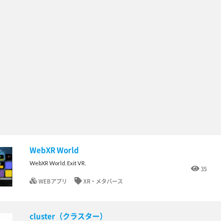
WebXR World
WebXR World. Exit VR.
35
WEBアプリ
XR・メタバース
cluster（クラスター）