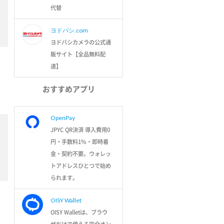
代替
ヨドバシ.com
ヨドバシカメラの公式通
販サイト【全品無料配
達】
おすすめアプリ
OpenPay
JPYC QR決済 導入費用0
円・手数料1%・即時着
金・契約不要。ウォレッ
トアドレスひとつで始め
られます。
OISY Wallet
OISY Walletは、ブラウ