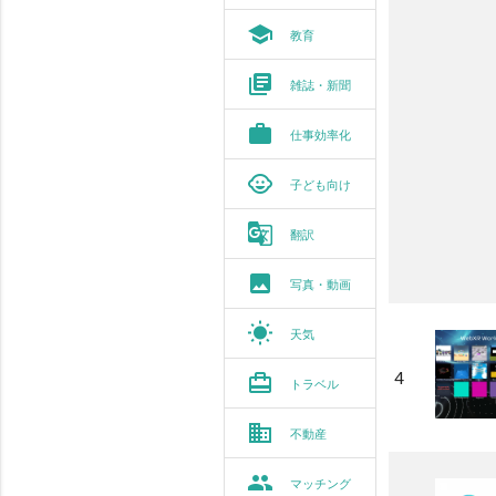
school
教育
library_books
雑誌・新聞
work
仕事効率化
child_care
子ども向け
g_translate
翻訳
photo
写真・動画
wb_sunny
天気
4
card_travel
トラベル
business
不動産
group
マッチング