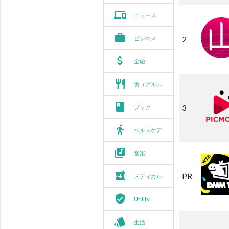
phonelink
ニュース
work
ビジネス
2
attach_money
金融
restaurant
食（グルメ）
book
3
ブック
directions_walk
ヘルスケア
library_music
音楽
local_pharmacy
PR
メディカル
verified_user
Utility
style
生活