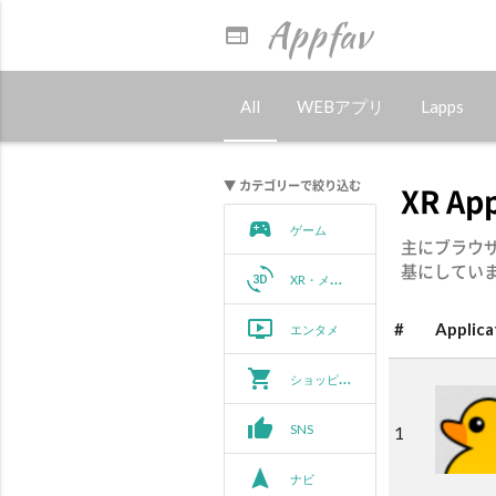
Appfav
web
All
WEBアプリ
Lapps
▼ カテゴリーで絞り込む
XR A
sports_esports
ゲーム
主にブラウ
基にしてい
3d_rotation
XR・メタバース
ondemand_video
#
Applica
エンタメ
shopping_cart
ショッピング
thumb_up
SNS
1
navigation
ナビ