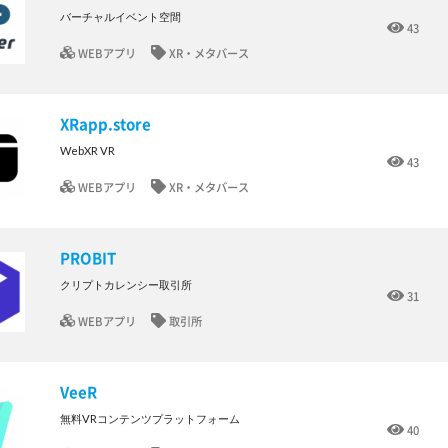
バーチャルイベント空間
43
WEBアプリ
XR・メタバース
XRapp.store
WebXR VR
43
WEBアプリ
XR・メタバース
PROBIT
クリプトカレンシー取引所
31
WEBアプリ
取引所
VeeR
無料VRコンテンツプラットフォーム
40