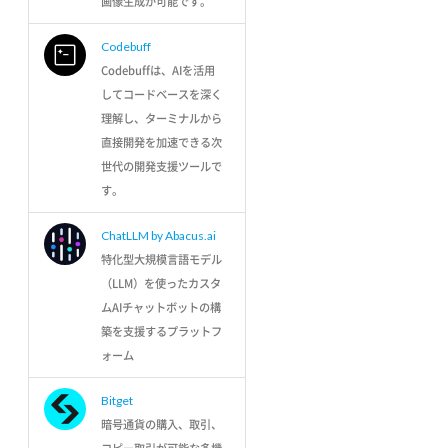
画像生成が可能です。
Codebuff
Codebuffは、AIを活用
してコードベースを深く
理解し、ターミナルから
直接開発を加速できる次
世代の開発支援ツールで
す。
ChatLLM by Abacus.ai
特化型大規模言語モデル
（LLM）を使ったカスタ
ムAIチャットボットの構
築を支援するプラットフ
ォーム
Bitget
暗号通貨の購入、取引、