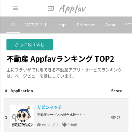
Appfav
menu
web
All
WEBアプリ
Lapps
Ethereum
Astar
ST
さらに絞り込む
不動産 Appfavランキング TOP2
主にブラウザで利用できる不動産アプリ・サービスランキング
は、ページビューを基にしています。
#
Application
Score
リビンマッチ
不動産サービスの総合比較サイト
1
27
WEBアプリ
不動産