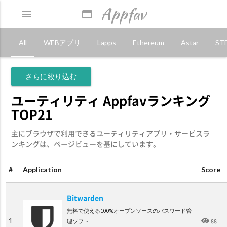
Appfav
menu
web
All
WEBアプリ
Lapps
Ethereum
Astar
ST
さらに絞り込む
ユーティリティ Appfavランキング
TOP21
主にブラウザで利用できるユーティリティアプリ・サービスラ
ンキングは、ページビューを基にしています。
#
Application
Scor
Bitwarden
無料で使える100%オープンソースのパスワード管
1
88
理ソフト