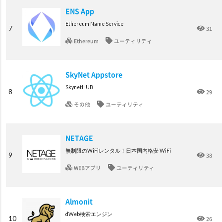
ENS App
Ethereum Name Service
7
31
Ethereum
ユーティリティ
SkyNet Appstore
SkynetHUB
8
29
その他
ユーティリティ
NETAGE
無制限のWiFiレンタル！日本国内格安 WiFi
9
38
WEBアプリ
ユーティリティ
Almonit
dWeb検索エンジン
10
26