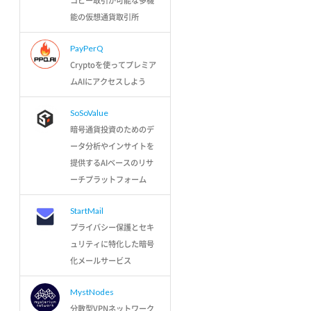
コピー取引が可能な多機
能の仮想通貨取引所
PayPerQ
Cryptoを使ってプレミア
ムAIにアクセスしよう
SoSoValue
暗号通貨投資のためのデ
ータ分析やインサイトを
提供するAIベースのリサ
ーチプラットフォーム
StartMail
プライバシー保護とセキ
ュリティに特化した暗号
化メールサービス
MystNodes
分散型VPNネットワーク