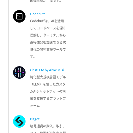
画像生成が可能です。
Codebuff
Codebuffは、AIを活用
してコードベースを深く
理解し、ターミナルから
直接開発を加速できる次
世代の開発支援ツールで
す。
ChatLLM by Abacus.ai
特化型大規模言語モデル
（LLM）を使ったカスタ
ムAIチャットボットの構
築を支援するプラットフ
ォーム
Bitget
暗号通貨の購入、取引、