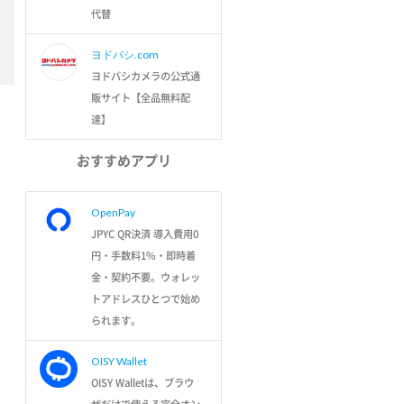
代替
ヨドバシ.com
ヨドバシカメラの公式通
販サイト【全品無料配
達】
おすすめアプリ
OpenPay
JPYC QR決済 導入費用0
円・手数料1%・即時着
金・契約不要。ウォレッ
トアドレスひとつで始め
られます。
OISY Wallet
OISY Walletは、ブラウ