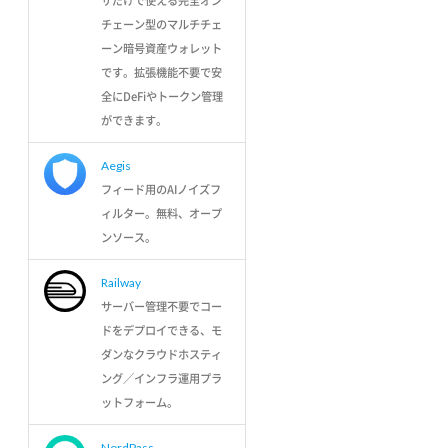
ザだけで使える完全オン
チェーン型のマルチチェ
ーン暗号資産ウォレット
です。拡張機能不要で安
全にDeFiやトークン管理
ができます。
Aegis
フィード用のAIノイズフ
ィルター。無料、オープ
ンソース。
Railway
サーバー管理不要でコー
ドをデプロイできる、モ
ダンなクラウドホスティ
ング／インフラ運用プラ
ットフォーム。
NordPass