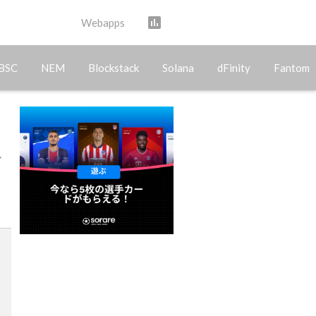
assessment
Webapps
BSC
NEM
Blockstack
Solana
dFinity
Fantom
ー