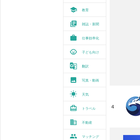
school
教育
library_books
雑誌・新聞
work
仕事効率化
child_care
子ども向け
g_translate
翻訳
photo
写真・動画
wb_sunny
天気
4
card_travel
トラベル
business
不動産
group
マッチング