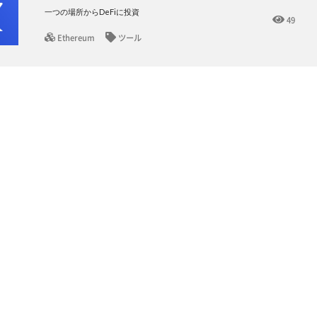
一つの場所からDeFiに投資
49
Ethereum
ツール