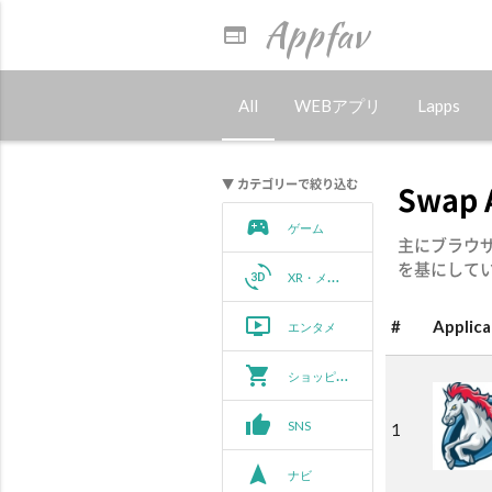
Appfav
web
All
WEBアプリ
Lapps
▼ カテゴリーで絞り込む
Swap
sports_esports
ゲーム
主にブラウザ
を基にして
3d_rotation
XR・メタバース
ondemand_video
#
Applica
エンタメ
shopping_cart
ショッピング
thumb_up
SNS
1
navigation
ナビ