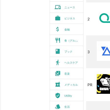
phonelink
ニュース
work
ビジネス
2
attach_money
金融
restaurant
食（グルメ）
book
3
ブック
directions_walk
ヘルスケア
library_music
音楽
local_pharmacy
PR
メディカル
verified_user
Utility
style
生活