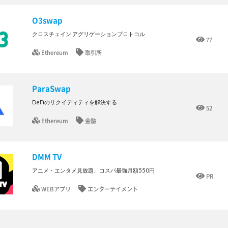
O3swap
クロスチェイン アグリゲーションプロトコル
77
Ethereum
取引所
ParaSwap
DeFiのリクイディティを解決する
52
Ethereum
金融
DMM TV
アニメ・エンタメ見放題、コスパ最強月額550円
PR
WEBアプリ
エンターテイメント