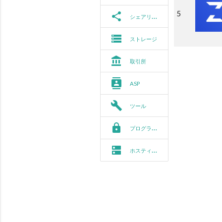
5
share
シェアリング
storage
ストレージ
account_balance
取引所
contacts
ASP
build
ツール
https
プログラミング
dns
ホスティング