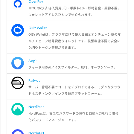
OpenPay
JPYC QR決済 導入費用0円・手数料1%・即時着金・契約不要。
ウォレットアドレスひとつで始められます。
OISY Wallet
OISY Walletは、ブラウザだけで使える完全オンチェーン型のマ
ルチチェーン暗号資産ウォレットです。拡張機能不要で安全に
DeFiやトークン管理ができます。
Aegis
フィード用のAIノイズフィルター。無料、オープンソース。
Railway
サーバー管理不要でコードをデプロイできる、モダンなクラウ
ドホスティング／インフラ運用プラットフォーム。
NordPass
NordPassは、安全なパスワードの保存と自動入力を行う暗号
化パスワードマネージャーです。
NordVPN