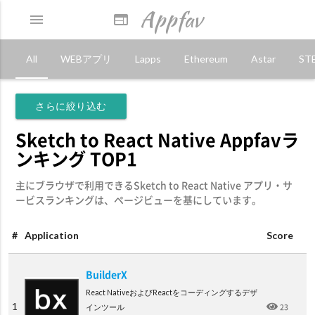
Appfav
menu
web
All
WEBアプリ
Lapps
Ethereum
Astar
ST
さらに絞り込む
Sketch to React Native Appfavラ
ンキング TOP1
主にブラウザで利用できるSketch to React Native アプリ・サ
ービスランキングは、ページビューを基にしています。
#
Application
Score
BuilderX
React NativeおよびReactをコーディングするデザ
1
23
インツール