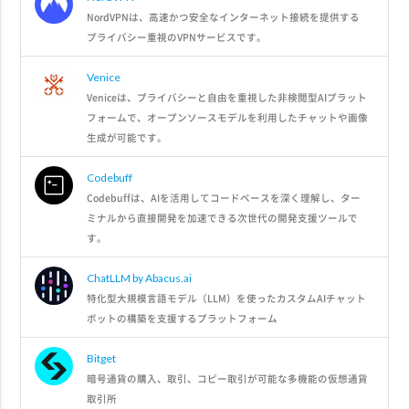
NordVPNは、高速かつ安全なインターネット接続を提供する
プライバシー重視のVPNサービスです。
Venice
Veniceは、プライバシーと自由を重視した非検閲型AIプラット
フォームで、オープンソースモデルを利用したチャットや画像
生成が可能です。
Codebuff
Codebuffは、AIを活用してコードベースを深く理解し、ター
ミナルから直接開発を加速できる次世代の開発支援ツールで
す。
ChatLLM by Abacus.ai
特化型大規模言語モデル（LLM）を使ったカスタムAIチャット
ボットの構築を支援するプラットフォーム
Bitget
暗号通貨の購入、取引、コピー取引が可能な多機能の仮想通貨
取引所