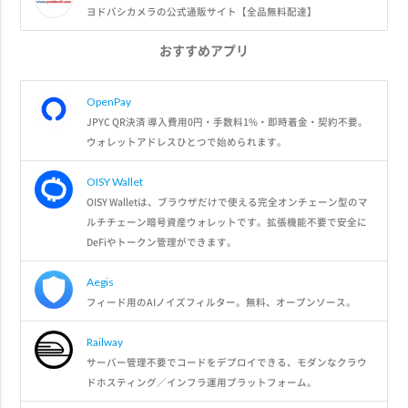
ヨドバシカメラの公式通販サイト【全品無料配達】
おすすめアプリ
OpenPay
JPYC QR決済 導入費用0円・手数料1%・即時着金・契約不要。
ウォレットアドレスひとつで始められます。
OISY Wallet
OISY Walletは、ブラウザだけで使える完全オンチェーン型のマ
ルチチェーン暗号資産ウォレットです。拡張機能不要で安全に
DeFiやトークン管理ができます。
Aegis
フィード用のAIノイズフィルター。無料、オープンソース。
Railway
サーバー管理不要でコードをデプロイできる、モダンなクラウ
ドホスティング／インフラ運用プラットフォーム。