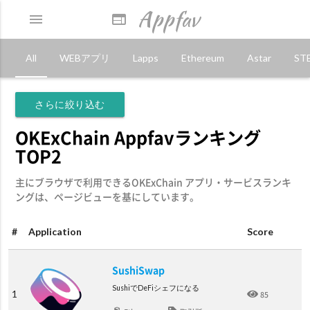
Appfav
menu
web
All
WEBアプリ
Lapps
Ethereum
Astar
ST
さらに絞り込む
OKExChain Appfavランキング
TOP2
主にブラウザで利用できるOKExChain アプリ・サービスランキ
ングは、ページビューを基にしています。
#
Application
Score
SushiSwap
SushiでDeFiシェフになる
1
85