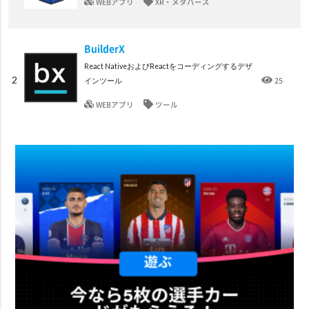
WEBアプリ
XR・メタバース
BuilderX
React NativeおよびReactをコーディングするデザ
2
25
インツール
WEBアプリ
ツール