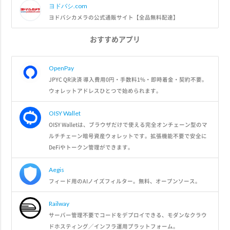
ヨドバシ.com
ヨドバシカメラの公式通販サイト【全品無料配達】
おすすめアプリ
OpenPay
JPYC QR決済 導入費用0円・手数料1%・即時着金・契約不要。
ウォレットアドレスひとつで始められます。
OISY Wallet
OISY Walletは、ブラウザだけで使える完全オンチェーン型のマ
ルチチェーン暗号資産ウォレットです。拡張機能不要で安全に
DeFiやトークン管理ができます。
Aegis
フィード用のAIノイズフィルター。無料、オープンソース。
Railway
サーバー管理不要でコードをデプロイできる、モダンなクラウ
ドホスティング／インフラ運用プラットフォーム。