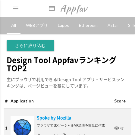
Appfav
menu
web
All
WEBアプリ
Lapps
Ethereum
Astar
ST
さらに絞り込む
Design Tool Appfavランキング
TOP2
主にブラウザで利用できるDesign Tool アプリ・サービスラン
キングは、ページビューを基にしています。
#
Application
Score
Spoke by Mozilla
ブラウザで3DソーシャルVR環境を簡単に作成
1
47