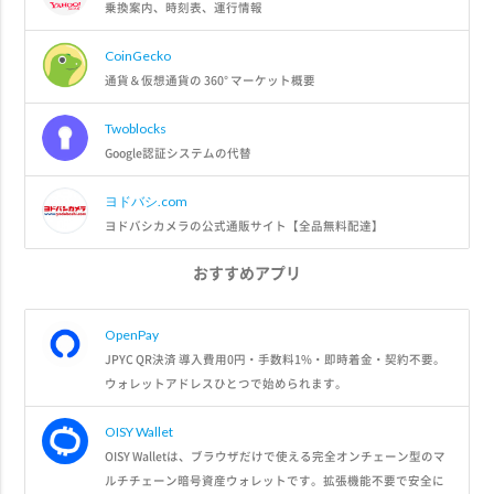
乗換案内、時刻表、運行情報
CoinGecko
通貨＆仮想通貨の 360° マーケット概要
Twoblocks
Google認証システムの代替
ヨドバシ.com
ヨドバシカメラの公式通販サイト【全品無料配達】
おすすめアプリ
OpenPay
JPYC QR決済 導入費用0円・手数料1%・即時着金・契約不要。
ウォレットアドレスひとつで始められます。
OISY Wallet
OISY Walletは、ブラウザだけで使える完全オンチェーン型のマ
ルチチェーン暗号資産ウォレットです。拡張機能不要で安全に