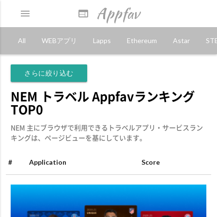
Appfav
menu
web
All
WEBアプリ
Lapps
Ethereum
Astar
ST
さらに絞り込む
NEM トラベル Appfavランキング
TOP0
NEM 主にブラウザで利用できるトラベルアプリ・サービスラン
キングは、ページビューを基にしています。
#
Application
Score