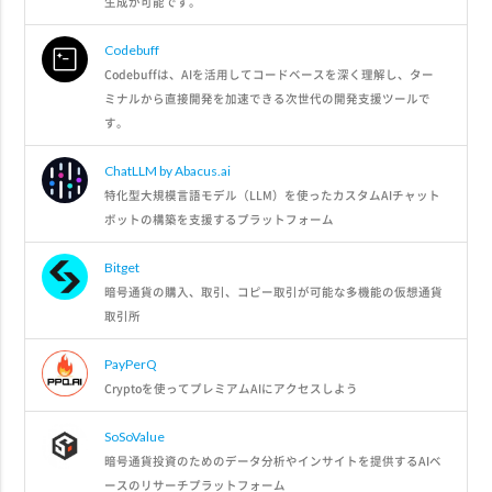
生成が可能です。
Codebuff
Codebuffは、AIを活用してコードベースを深く理解し、ター
ミナルから直接開発を加速できる次世代の開発支援ツールで
す。
ChatLLM by Abacus.ai
特化型大規模言語モデル（LLM）を使ったカスタムAIチャット
ボットの構築を支援するプラットフォーム
Bitget
暗号通貨の購入、取引、コピー取引が可能な多機能の仮想通貨
取引所
PayPerQ
Cryptoを使ってプレミアムAIにアクセスしよう
SoSoValue
暗号通貨投資のためのデータ分析やインサイトを提供するAIベ
ースのリサーチプラットフォーム