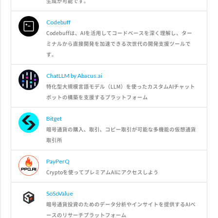
生成が可能です。
Codebuff
Codebuffは、AIを活用してコードベースを深く理解し、ター
ミナルから直接開発を加速できる次世代の開発支援ツールで
す。
ChatLLM by Abacus.ai
特化型大規模言語モデル（LLM）を使ったカスタムAIチャット
ボットの構築を支援するプラットフォーム
Bitget
暗号通貨の購入、取引、コピー取引が可能な多機能の仮想通貨
取引所
PayPerQ
Cryptoを使ってプレミアムAIにアクセスしよう
SoSoValue
暗号通貨投資のためのデータ分析やインサイトを提供するAIベ
ースのリサーチプラットフォーム