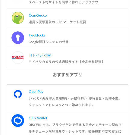
スペース予約サイトを簡単に作れるアップナウ
CoinGecko
通貨＆仮想通貨の 360° マーケット概要
Twoblocks
Google認証システムの代替
ヨドバシ.com
ヨドバシカメラの公式通販サイト【全品無料配達】
おすすめアプリ
OpenPay
JPYC QR決済 導入費用0円・手数料1%・即時着金・契約不要。
ウォレットアドレスひとつで始められます。
OISY Wallet
OISY Walletは、ブラウザだけで使える完全オンチェーン型のマ
ルチチェーン暗号資産ウォレットです。拡張機能不要で安全に