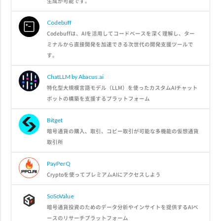
生成が可能です。
Codebuff
Codebuffは、AIを活用してコードベースを深く理解し、ター
ミナルから直接開発を加速できる次世代の開発支援ツールで
す。
ChatLLM by Abacus.ai
特化型大規模言語モデル（LLM）を使ったカスタムAIチャット
ボットの構築を支援するプラットフォーム
Bitget
暗号通貨の購入、取引、コピー取引が可能な多機能の仮想通貨
取引所
PayPerQ
Cryptoを使ってプレミアムAIにアクセスしよう
SoSoValue
暗号通貨投資のためのデータ分析やインサイトを提供するAIベ
ースのリサーチプラットフォーム