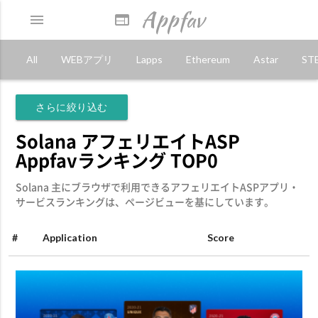
Appfav
menu
web
All
WEBアプリ
Lapps
Ethereum
Astar
ST
さらに絞り込む
Solana アフェリエイトASP
Appfavランキング TOP0
Solana 主にブラウザで利用できるアフェリエイトASPアプリ・
サービスランキングは、ページビューを基にしています。
#
Application
Score