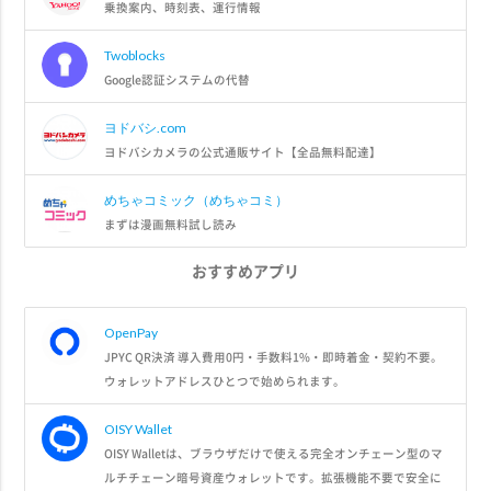
乗換案内、時刻表、運行情報
Twoblocks
Google認証システムの代替
ヨドバシ.com
ヨドバシカメラの公式通販サイト【全品無料配達】
めちゃコミック（めちゃコミ）
まずは漫画無料試し読み
おすすめアプリ
OpenPay
JPYC QR決済 導入費用0円・手数料1%・即時着金・契約不要。
ウォレットアドレスひとつで始められます。
OISY Wallet
OISY Walletは、ブラウザだけで使える完全オンチェーン型のマ
ルチチェーン暗号資産ウォレットです。拡張機能不要で安全に