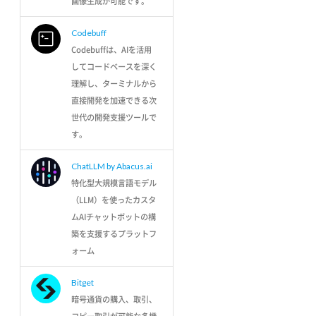
画像生成が可能です。
Codebuff
Codebuffは、AIを活用
してコードベースを深く
理解し、ターミナルから
直接開発を加速できる次
世代の開発支援ツールで
す。
ChatLLM by Abacus.ai
特化型大規模言語モデル
（LLM）を使ったカスタ
ムAIチャットボットの構
築を支援するプラットフ
ォーム
Bitget
暗号通貨の購入、取引、