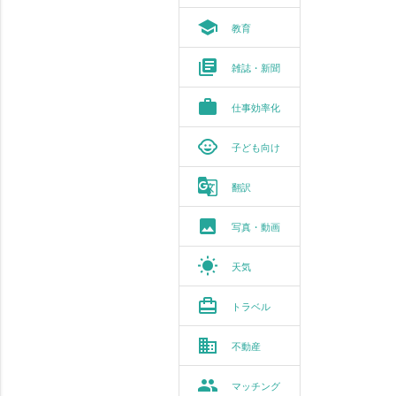
school
教育
library_books
雑誌・新聞
work
仕事効率化
child_care
子ども向け
g_translate
翻訳
photo
写真・動画
wb_sunny
天気
card_travel
トラベル
business
不動産
group
マッチング