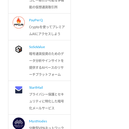
コピー取引が可能な多機
能の仮想通貨取引所
PayPerQ
Cryptoを使ってプレミア
ムAIにアクセスしよう
SoSoValue
暗号通貨投資のためのデ
ータ分析やインサイトを
提供するAIベースのリサ
ーチプラットフォーム
StartMail
プライバシー保護とセキ
ュリティに特化した暗号
化メールサービス
MystNodes
分散型VPNネットワーク