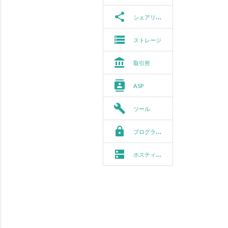
share
シェアリング
storage
ストレージ
account_balance
取引所
contacts
ASP
build
ツール
https
プログラミング
dns
ホスティング