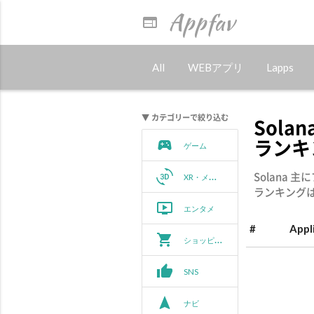
Appfav
web
All
WEBアプリ
Lapps
▼ カテゴリーで絞り込む
Sola
ランキン
sports_esports
ゲーム
3d_rotation
Solana
XR・メタバース
ランキング
ondemand_video
エンタメ
#
Appl
shopping_cart
ショッピング
thumb_up
SNS
navigation
ナビ