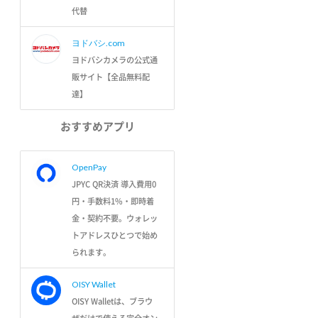
代替
ヨドバシ.com
ヨドバシカメラの公式通
販サイト【全品無料配
達】
おすすめアプリ
OpenPay
JPYC QR決済 導入費用0
円・手数料1%・即時着
金・契約不要。ウォレッ
トアドレスひとつで始め
られます。
OISY Wallet
OISY Walletは、ブラウ