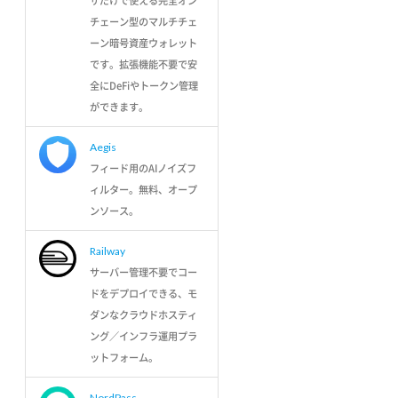
ザだけで使える完全オン
チェーン型のマルチチェ
ーン暗号資産ウォレット
です。拡張機能不要で安
全にDeFiやトークン管理
ができます。
Aegis
フィード用のAIノイズフ
ィルター。無料、オープ
ンソース。
Railway
サーバー管理不要でコー
ドをデプロイできる、モ
ダンなクラウドホスティ
ング／インフラ運用プラ
ットフォーム。
NordPass