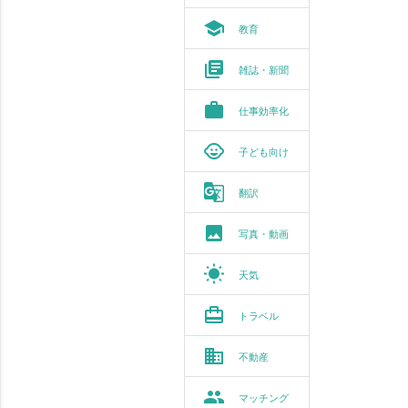
school
教育
library_books
雑誌・新聞
work
仕事効率化
child_care
子ども向け
g_translate
翻訳
photo
写真・動画
wb_sunny
天気
card_travel
トラベル
business
不動産
group
マッチング