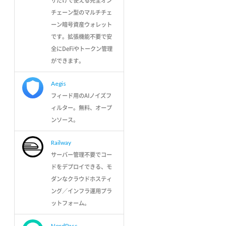
ザだけで使える完全オン
チェーン型のマルチチェ
ーン暗号資産ウォレット
です。拡張機能不要で安
全にDeFiやトークン管理
ができます。
Aegis
フィード用のAIノイズフ
ィルター。無料、オープ
ンソース。
Railway
サーバー管理不要でコー
ドをデプロイできる、モ
ダンなクラウドホスティ
ング／インフラ運用プラ
ットフォーム。
NordPass