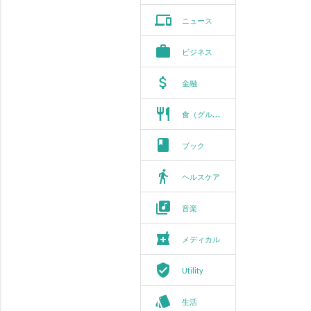
phonelink
ニュース
work
ビジネス
attach_money
金融
restaurant
食（グルメ）
book
ブック
directions_walk
ヘルスケア
library_music
音楽
local_pharmacy
メディカル
verified_user
Utility
style
生活