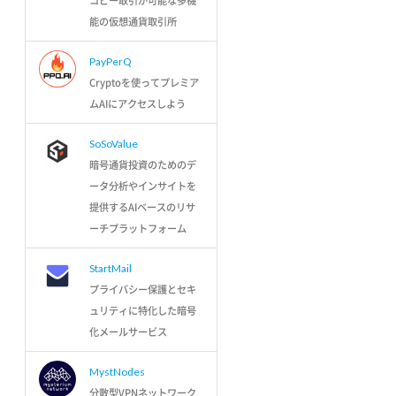
コピー取引が可能な多機
能の仮想通貨取引所
PayPerQ
Cryptoを使ってプレミア
ムAIにアクセスしよう
SoSoValue
暗号通貨投資のためのデ
ータ分析やインサイトを
提供するAIベースのリサ
ーチプラットフォーム
StartMail
プライバシー保護とセキ
ュリティに特化した暗号
化メールサービス
MystNodes
分散型VPNネットワーク