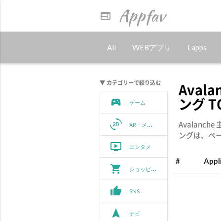
Appfav
web
All
WEBアプリ
Lapps
▼ カテゴリーで絞り込む
Aval
ング T
sports_esports
ゲーム
3d_rotation
Avalan
XR・メタバース
ングは、ペ
ondemand_video
エンタメ
#
Appl
shopping_cart
ショッピング
thumb_up
SNS
navigation
ナビ