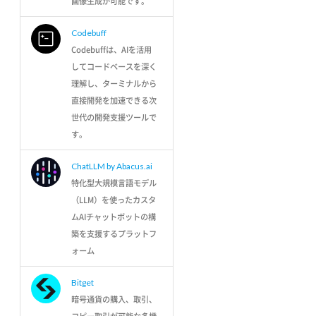
画像生成が可能です。
Codebuff
Codebuffは、AIを活用
してコードベースを深く
理解し、ターミナルから
直接開発を加速できる次
世代の開発支援ツールで
す。
ChatLLM by Abacus.ai
特化型大規模言語モデル
（LLM）を使ったカスタ
ムAIチャットボットの構
築を支援するプラットフ
ォーム
Bitget
暗号通貨の購入、取引、