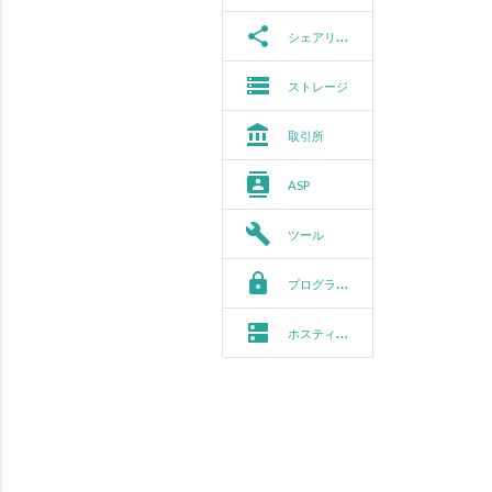
share
シェアリング
storage
ストレージ
account_balance
取引所
contacts
ASP
build
ツール
https
プログラミング
dns
ホスティング