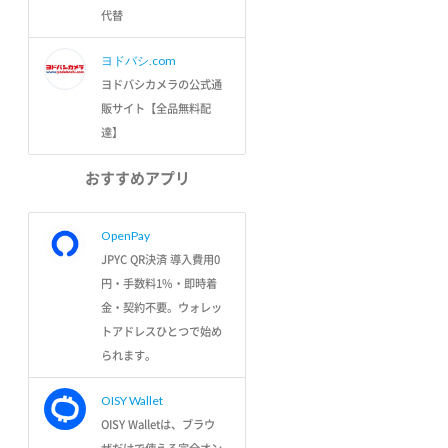
代替
ヨドバシ.com
ヨドバシカメラの公式通
販サイト【全品無料配
達】
おすすめアプリ
OpenPay
JPYC QR決済 導入費用0
円・手数料1%・即時着
金・契約不要。ウォレッ
トアドレスひとつで始め
られます。
OISY Wallet
OISY Walletは、ブラウ