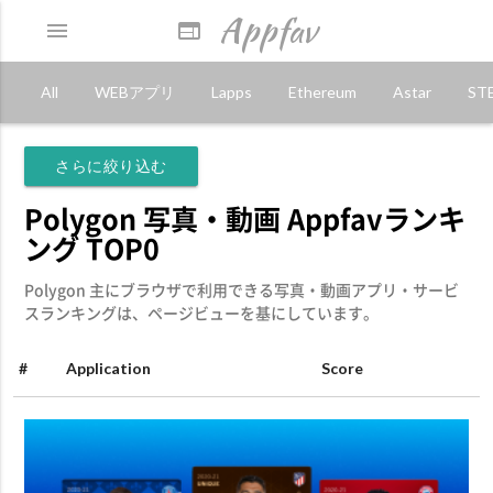
Appfav
menu
web
All
WEBアプリ
Lapps
Ethereum
Astar
ST
さらに絞り込む
Polygon 写真・動画 Appfavランキ
ング TOP0
Polygon 主にブラウザで利用できる写真・動画アプリ・サービ
スランキングは、ページビューを基にしています。
#
Application
Score