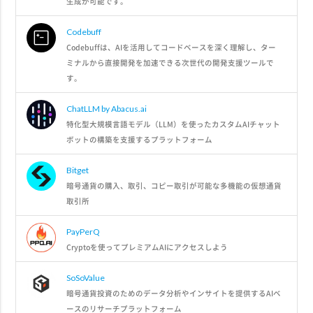
生成が可能です。
Codebuff
Codebuffは、AIを活用してコードベースを深く理解し、ター
ミナルから直接開発を加速できる次世代の開発支援ツールで
す。
ChatLLM by Abacus.ai
特化型大規模言語モデル（LLM）を使ったカスタムAIチャット
ボットの構築を支援するプラットフォーム
Bitget
暗号通貨の購入、取引、コピー取引が可能な多機能の仮想通貨
取引所
PayPerQ
Cryptoを使ってプレミアムAIにアクセスしよう
SoSoValue
暗号通貨投資のためのデータ分析やインサイトを提供するAIベ
ースのリサーチプラットフォーム