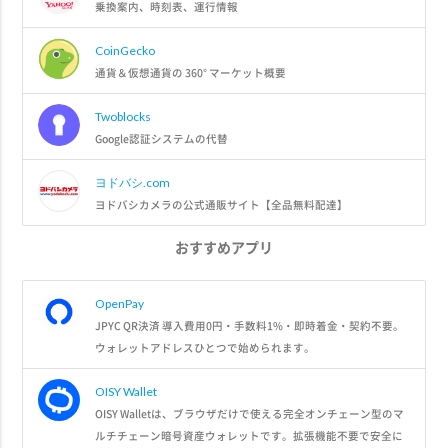
乗換案内、時刻表、運行情報
CoinGecko
通貨＆仮想通貨の 360° マーケット概要
Twoblocks
Google認証システムの代替
ヨドバシ.com
ヨドバシカメラの公式通販サイト【全品無料配達】
おすすめアプリ
OpenPay
JPYC QR決済 導入費用0円・手数料1%・即時着金・契約不要。
ウォレットアドレスひとつで始められます。
OISY Wallet
OISY Walletは、ブラウザだけで使える完全オンチェーン型のマ
ルチチェーン暗号資産ウォレットです。拡張機能不要で安全に