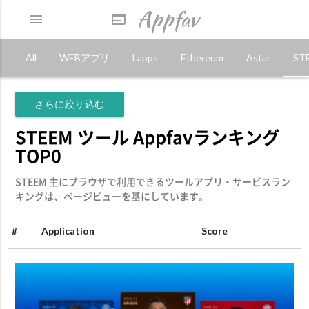
Appfav
menu
web
All
WEBアプリ
Lapps
Ethereum
Astar
ST
さらに絞り込む
STEEM ツール Appfavランキング
TOP0
STEEM 主にブラウザで利用できるツールアプリ・サービスラン
キングは、ページビューを基にしています。
#
Application
Score