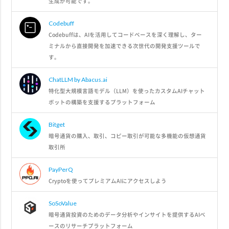
生成が可能です。
Codebuff
Codebuffは、AIを活用してコードベースを深く理解し、ター
ミナルから直接開発を加速できる次世代の開発支援ツールで
す。
ChatLLM by Abacus.ai
特化型大規模言語モデル（LLM）を使ったカスタムAIチャット
ボットの構築を支援するプラットフォーム
Bitget
暗号通貨の購入、取引、コピー取引が可能な多機能の仮想通貨
取引所
PayPerQ
Cryptoを使ってプレミアムAIにアクセスしよう
SoSoValue
暗号通貨投資のためのデータ分析やインサイトを提供するAIベ
ースのリサーチプラットフォーム