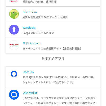
乗換案内、時刻表、運行情報
CoinGecko
通貨＆仮想通貨の 360° マーケット概要
Twoblocks
Google認証システムの代替
ヨドバシ.com
ヨドバシカメラの公式通販サイト【全品無料配達】
おすすめアプリ
OpenPay
JPYC QR決済 導入費用0円・手数料1%・即時着金・契約不要。
ウォレットアドレスひとつで始められます。
OISY Wallet
OISY Walletは、ブラウザだけで使える完全オンチェーン型のマ
ルチチェーン暗号資産ウォレットです。拡張機能不要で安全に