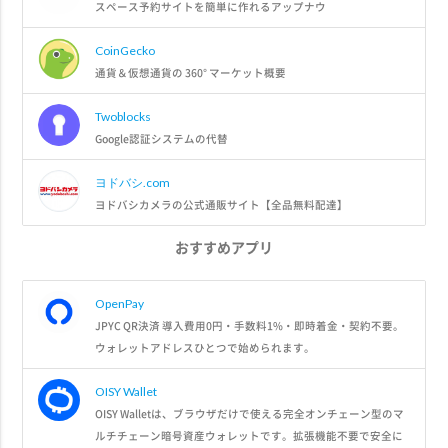
スペース予約サイトを簡単に作れるアップナウ
CoinGecko
通貨＆仮想通貨の 360° マーケット概要
Twoblocks
Google認証システムの代替
ヨドバシ.com
ヨドバシカメラの公式通販サイト【全品無料配達】
おすすめアプリ
OpenPay
JPYC QR決済 導入費用0円・手数料1%・即時着金・契約不要。
ウォレットアドレスひとつで始められます。
OISY Wallet
OISY Walletは、ブラウザだけで使える完全オンチェーン型のマ
ルチチェーン暗号資産ウォレットです。拡張機能不要で安全に