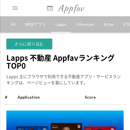
Appfav
menu
web
All
WEBアプリ
Lapps
Ethereum
Astar
ST
さらに絞り込む
Lapps 不動産 Appfavランキング
TOP0
Lapps 主にブラウザで利用できる不動産アプリ・サービスラン
キングは、ページビューを基にしています。
#
Application
Score