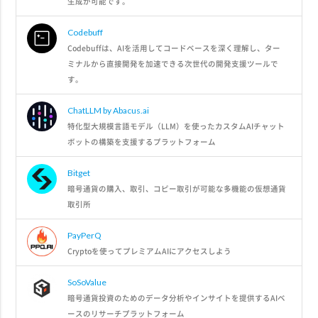
生成が可能です。
Codebuff
Codebuffは、AIを活用してコードベースを深く理解し、ター
ミナルから直接開発を加速できる次世代の開発支援ツールで
す。
ChatLLM by Abacus.ai
特化型大規模言語モデル（LLM）を使ったカスタムAIチャット
ボットの構築を支援するプラットフォーム
Bitget
暗号通貨の購入、取引、コピー取引が可能な多機能の仮想通貨
取引所
PayPerQ
Cryptoを使ってプレミアムAIにアクセスしよう
SoSoValue
暗号通貨投資のためのデータ分析やインサイトを提供するAIベ
ースのリサーチプラットフォーム