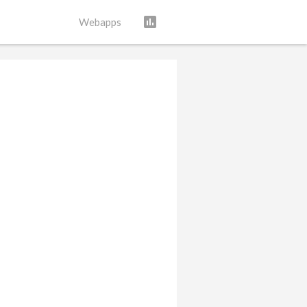
assessment
Webapps