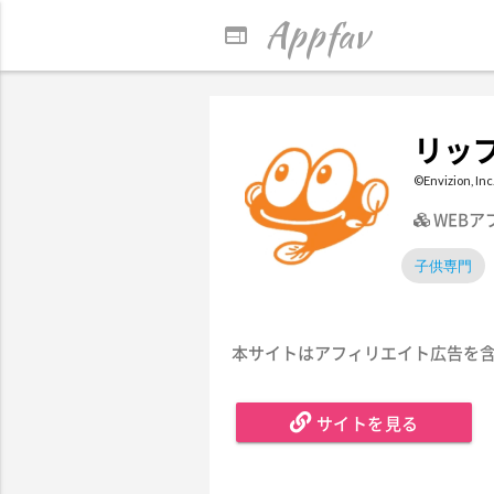
Appfav
web
リッ
©Envizion, Inc
WEB
子供専門
本サイトはアフィリエイト広告を
サイトを見る