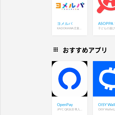
ヨメルバ
KADOKAWA児童書ポータルサイト
おすすめアプリ
apps
OpenPay
OISY Wall
JPYC QR決済 導入費用0円・手数料1%・即時着金・契約不要。ウォレットアドレスひとつで始められます。