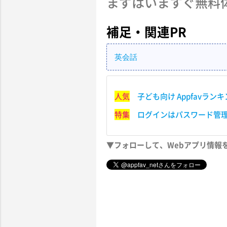
まずはいますぐ無料
補足・関連PR
英会話
人気
子ども向け Appfavラン
特集
ログインはパスワード管
▼フォローして、Webアプリ情報