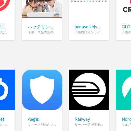
ASOPPA！(あそっぱ！)
ハッチリンクジュニア
hanaso kids（ハナソ キッズ）
子どもの遊び大集合/折り紙、工作、手遊び、なぞなぞ、間違い探しなど
子供・幼児専用のスカイプで学ぶオンライン英会話
子供向けオンライン英会話
et
Aegis
Railway
Nor
OISY Walletは、ブラウザだけで使える完全オンチェーン型のマルチチェーン暗号資産ウォレットです。拡張機能不要で安全にDeFiやトークン管理ができます。
フィード用のAIノイズフィルター。無料、オープンソース。
サーバー管理不要でコードをデプロイできる、モダンなクラウドホスティング／インフラ運用プラットフォーム。