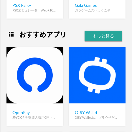
PSX Party
Gala Games
PSXエミュレータ！WebRTCを使ったオンラインマルチプレイヤー
ガラゲームズへようこそ
おすすめアプリ
apps
もっと見る
OpenPay
OISY Wallet
JPYC QR決済 導入費用0円・手数料1%・即時着金・契約不要。ウォレットアドレスひとつで始められます。
OISY Walletは、ブラウザだけで使える完全オンチェーン型のマルチチェーン暗号資産ウォレットです。拡張機能不要で安全にDeFiやトークン管理ができます。