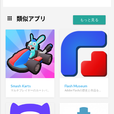
類似アプリ
apps
もっと見る
Smash Karts
Flash Museum
マルチプレイヤーのカートバトルゲーム
Adobe Flashの歴史と作品を保存するサイト