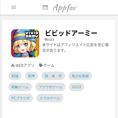
Appfav
menu
web
ビビッドアーミー
©G123
本サイトはアフィリエイト広告を含む場
合があります。
WEBアプリ
ゲーム
戦場
戦争
陸・海・空
美少女英雄
戦略ゲーム
ブラウザゲーム
G123
PCブラウザ
スマホゲーム