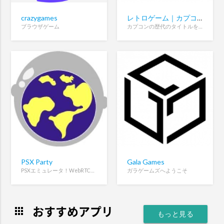
crazygames
レトロゲーム｜カプコンタウン
ブラウザゲーム
カプコンの歴代のタイトルを遊ぶ
PSX Party
Gala Games
PSXエミュレータ！WebRTCを使ったオンラインマルチプレイヤー
ガラゲームズへようこそ
おすすめアプリ
apps
もっと見る