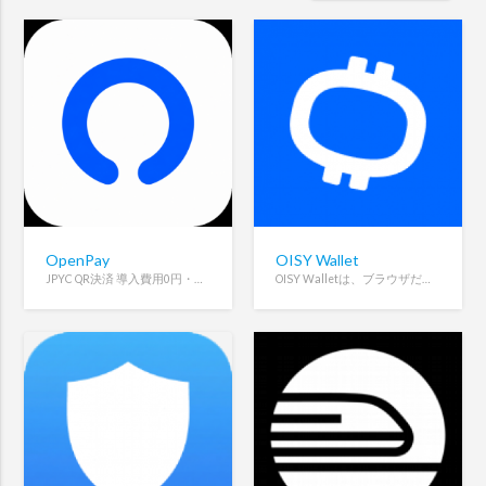
OpenPay
OISY Wallet
JPYC QR決済 導入費用0円・手数料1%・即時着金・契約不要。ウォレットアドレスひとつで始められます。
OISY Walletは、ブラウザだけで使える完全オンチェーン型のマルチチェーン暗号資産ウォレットです。拡張機能不要で安全にDeFiやトークン管理ができます。