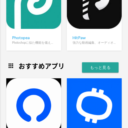
Photopea
HitPaw
Photoshopに似た機能を備えたブラウザベースの画像編集ツール
強力な動画編集、オーディオ、および画像ソリューションを提供
おすすめアプリ
apps
もっと見る