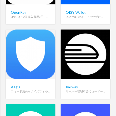
OpenPay
OISY Wallet
JPYC QR決済 導入費用0円・手数料1%・即時着金・契約不要。ウォレットアドレスひとつで始められます。
OISY Walletは、ブラウザだけで使える完全オンチェーン型のマルチチェーン暗号資産ウォレットです。拡張機能不要で安全にDeFiやトークン管理ができます。
Aegis
Railway
フィード用のAIノイズフィルター。無料、オープンソース。
サーバー管理不要でコードをデプロイできる、モダンなクラウドホスティング／インフラ運用プラットフォーム。