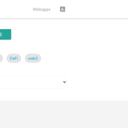
assessment
Webapps
索
DeFi
web3