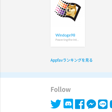
Windoge98
Powering the Internet Computer
Appfavランキングを見る
Follow