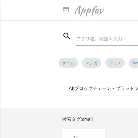
Appfav
web
search
アプリ名、種類を入力
ゲーム
マンガ
アニメ
Ne
検索タグ:dmail