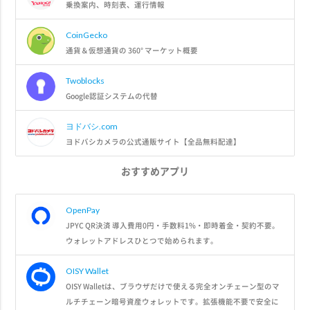
乗換案内、時刻表、運行情報
CoinGecko
通貨＆仮想通貨の 360° マーケット概要
Twoblocks
Google認証システムの代替
ヨドバシ.com
ヨドバシカメラの公式通販サイト【全品無料配達】
おすすめアプリ
OpenPay
JPYC QR決済 導入費用0円・手数料1%・即時着金・契約不要。
ウォレットアドレスひとつで始められます。
OISY Wallet
OISY Walletは、ブラウザだけで使える完全オンチェーン型のマ
ルチチェーン暗号資産ウォレットです。拡張機能不要で安全に