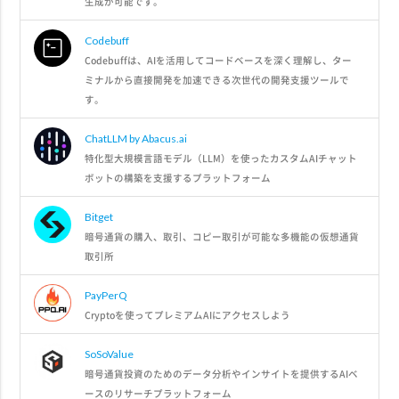
生成が可能です。
Codebuff
Codebuffは、AIを活用してコードベースを深く理解し、ター
ミナルから直接開発を加速できる次世代の開発支援ツールで
す。
ChatLLM by Abacus.ai
特化型大規模言語モデル（LLM）を使ったカスタムAIチャット
ボットの構築を支援するプラットフォーム
Bitget
暗号通貨の購入、取引、コピー取引が可能な多機能の仮想通貨
取引所
PayPerQ
Cryptoを使ってプレミアムAIにアクセスしよう
SoSoValue
暗号通貨投資のためのデータ分析やインサイトを提供するAIベ
ースのリサーチプラットフォーム