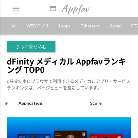
Appfav
menu
web
All
WEBアプリ
Lapps
Ethereum
Astar
ST
さらに絞り込む
dFinity メディカル Appfavランキ
ング TOP0
dFinity 主にブラウザで利用できるメディカルアプリ・サービス
ランキングは、ページビューを基にしています。
#
Application
Score