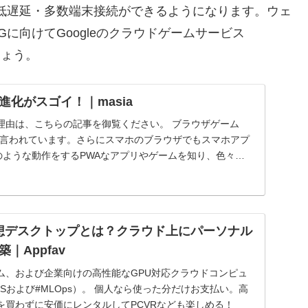
低遅延・多数端末接続ができるようになります。ウェ
に向けてGoogleのクラウドゲームサービス
しょう。
化がスゴイ！｜masia
、こちらの記事を御覧ください。 ブラウザゲーム
とも言われています。さらにスマホのブラウザでもスマホアプ
のような動作をするPWAなアプリやゲームを知り、色々探
して試しました。 PWA（Progressive Web Apps）とは PW...
e - 仮想デスクトップとは？クラウド上にパーソナル
｜Appfav
ム、および企業向けの高性能なGPU対応クラウドコンピュ
aSおよび#MLOps）。 個人なら使った分だけお支払い。高
を買わずに安価にレンタルしてPCVRなども楽しめる！